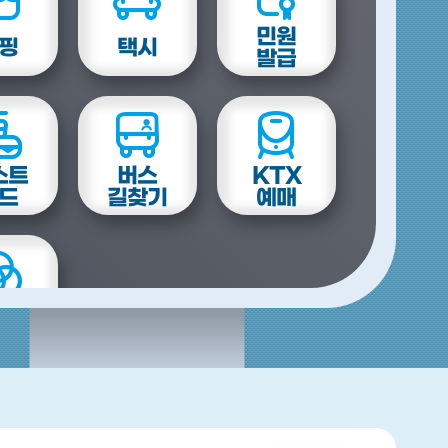
민원
핑
택시
발급
스트
버스
KTX
드
길찾기
예매
I
레이션