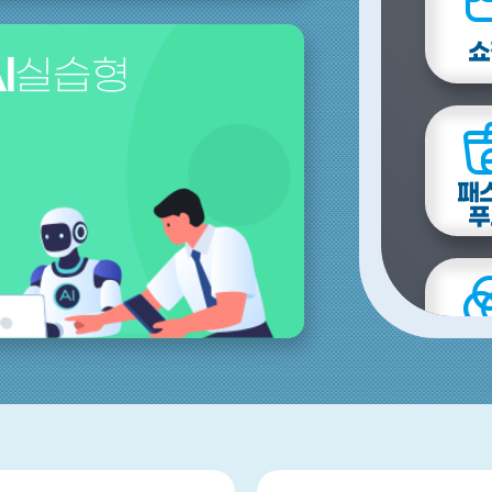
쇼
I
실습형
패
푸
A
시뮬