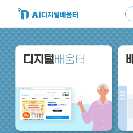
바
로
가
기
메
뉴
디지털
배움터