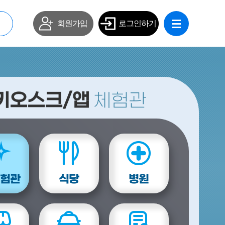
회원가입
로그인하기
키오스크/앱
체험관
체험관
식당
병원