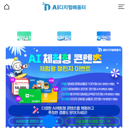
바
로
가
기
메
뉴
AI
실습형
AI
체험관
AI
콘텐츠