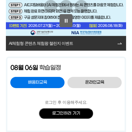
AI체험형 콘텐츠 체험왕 챌린지 이벤트
전
08월 06일
학습일정
배움터교육
온라인교육
배
움
로그인 후 이용해주세요.
터
교
로그인하러 가기
육