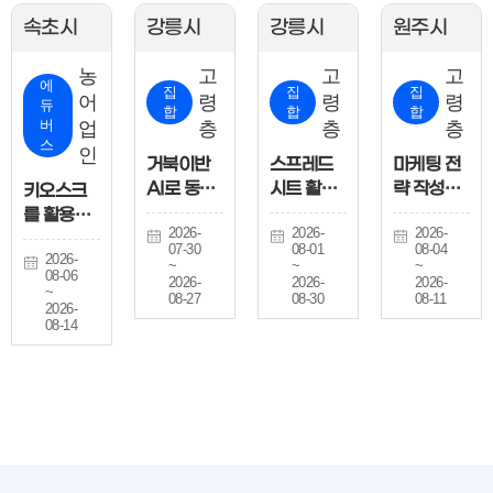
속초시
강릉시
강릉시
원주시
농
고
고
고
에
집
집
집
어
령
령
령
듀
합
합
합
버
업
층
층
층
스
인
거북이반
스프레드
마케팅 전
AI로 동영
시트 활용
략 작성하
키오스크
상 제작 도
하기
기
를 활용한
2026-
2026-
2026-
전
비대면 주
07-30
08-01
08-04
2026-
문 실습하
~
~
~
08-06
2026-
2026-
2026-
기
~
08-27
08-30
08-11
2026-
08-14